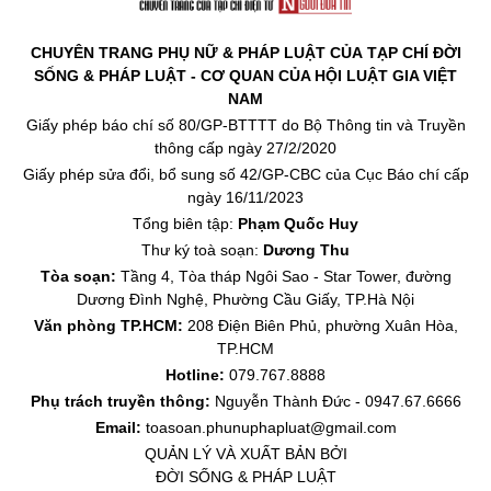
CHUYÊN TRANG PHỤ NỮ & PHÁP LUẬT CỦA TẠP CHÍ ĐỜI
SỐNG & PHÁP LUẬT - CƠ QUAN CỦA HỘI LUẬT GIA VIỆT
NAM
Giấy phép báo chí số 80/GP-BTTTT do Bộ Thông tin và Truyền
thông cấp ngày 27/2/2020
Giấy phép sửa đổi, bổ sung số 42/GP-CBC của Cục Báo chí cấp
ngày 16/11/2023
Tổng biên tập:
Phạm Quốc Huy
Thư ký toà soạn:
Dương Thu
Tòa soạn:
Tầng 4, Tòa tháp Ngôi Sao - Star Tower, đường
Dương Đình Nghệ, Phường Cầu Giấy, TP.Hà Nội
Văn phòng TP.HCM:
208 Điện Biên Phủ, phường Xuân Hòa,
TP.HCM
Hotline:
079.767.8888
Phụ trách truyền thông:
Nguyễn Thành Đức - 0947.67.6666
Email:
toasoan.phunuphapluat@gmail.com
QUẢN LÝ VÀ XUẤT BẢN BỞI
ĐỜI SỐNG & PHÁP LUẬT