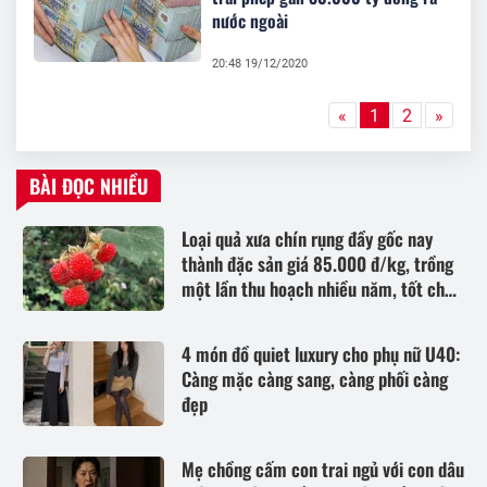
nước ngoài
20:48 19/12/2020
«
1
2
»
BÀI ĐỌC NHIỀU
Loại quả xưa chín rụng đầy gốc nay
thành đặc sản giá 85.000 đ/kg, trồng
một lần thu hoạch nhiều năm, tốt cho
sức khỏe
4 món đồ quiet luxury cho phụ nữ U40:
Càng mặc càng sang, càng phối càng
đẹp
Mẹ chồng cấm con trai ngủ với con dâu