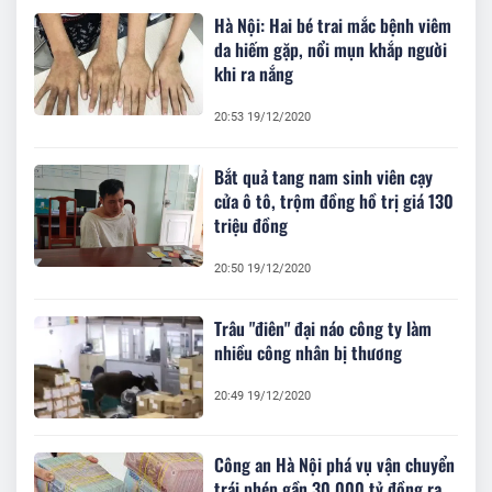
Hà Nội: Hai bé trai mắc bệnh viêm
da hiếm gặp, nổi mụn khắp người
khi ra nắng
20:53 19/12/2020
Bắt quả tang nam sinh viên cạy
cửa ô tô, trộm đồng hồ trị giá 130
triệu đồng
20:50 19/12/2020
Trâu "điên" đại náo công ty làm
nhiều công nhân bị thương
20:49 19/12/2020
Công an Hà Nội phá vụ vận chuyển
trái phép gần 30.000 tỷ đồng ra