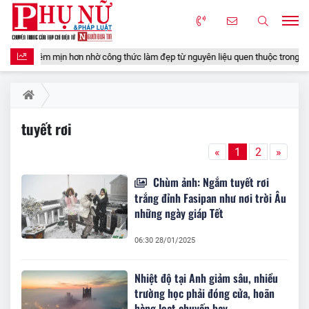
ng, mềm mịn hơn nhờ công thức làm đẹp từ nguyên liệu quen thuộc trong gian bế
tuyết rơi
«
1
2
»
Chùm ảnh: Ngắm tuyết rơi
trắng đỉnh Fasipan như nơi trời Âu
những ngày giáp Tết
06:30 28/01/2025
Nhiệt độ tại Anh giảm sâu, nhiều
trường học phải đóng cửa, hoãn
hàng loạt chuyến bay