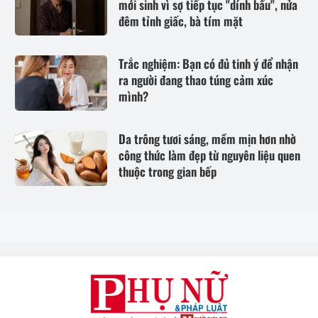
mới sinh vì sợ tiếp tục "dính bầu", nửa
đêm tỉnh giấc, bà tím mặt
Trắc nghiệm: Bạn có đủ tinh ý để nhận
ra người đang thao túng cảm xúc
mình?
Da trông tươi sáng, mềm mịn hơn nhờ
công thức làm đẹp từ nguyên liệu quen
thuộc trong gian bếp